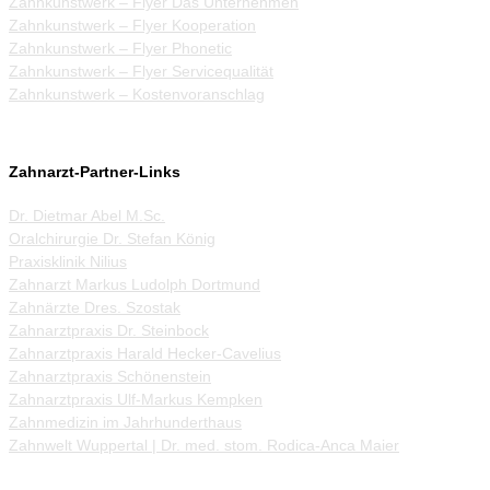
Zahnkunstwerk – Flyer Das Unternehmen
Zahnkunstwerk – Flyer Kooperation
Zahnkunstwerk – Flyer Phonetic
Zahnkunstwerk – Flyer Servicequalität
Zahnkunstwerk – Kostenvoranschlag
Zahnarzt-Partner-Links
Dr. Dietmar Abel M.Sc.
Oralchirurgie Dr. Stefan König
Praxisklinik Nilius
Zahnarzt Markus Ludolph Dortmund
Zahnärzte Dres. Szostak
Zahnarztpraxis Dr. Steinbock
Zahnarztpraxis Harald Hecker-Cavelius
Zahnarztpraxis Schönenstein
Zahnarztpraxis Ulf-Markus Kempken
Zahnmedizin im Jahrhunderthaus
Zahnwelt Wuppertal | Dr. med. stom. Rodica-Anca Maier