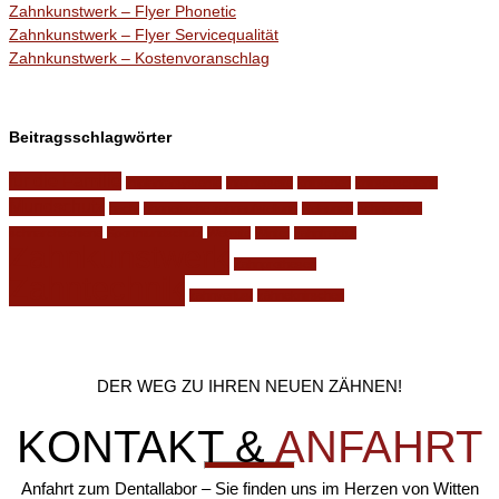
Zahnkunstwerk – Flyer Phonetic
Zahnkunstwerk – Flyer Servicequalität
Zahnkunstwerk – Kostenvoranschlag
Beitragsschlagwörter
für die Familie
Implantatsysteme
Internetseite
knirschen
knirschschiene
Mundschutz
nacht
phonetische zahnaufstellung
Relaunch
schnarchen
schnarchschiene
Sportmundschutz
Website
Winter
zahnfraktur
Zahnkunstwerk
Zahnprothesen
Zahntechnik
zahnverlust
zähneknirschen
DER WEG ZU IHREN NEUEN ZÄHNEN!
KONTAKT &
ANFAHRT
Anfahrt zum Dentallabor – Sie finden uns im Herzen von Witten