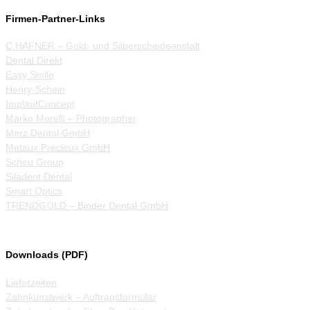
Firmen-Partner-Links
C.HAFNER – Gold- und Silberscheideanstalt
Dental Direkt
Easy Smile
Henry-Schein
ImplantConcept
Marko Morelli – Photographer
Merz Dental GmbH
Metaux Precieux GmbH
Scheu Group
Siladent Dental
Smart Optics
TRENDGOLD – Binder Dental GmbH
Downloads (PDF)
Lieferzeiten
Zahnkunstwerk – Auftragsformular