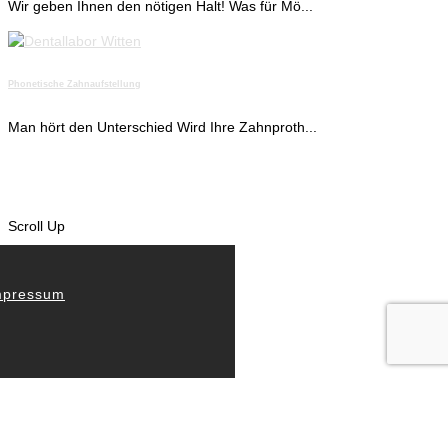
Wir geben Ihnen den nötigen Halt! Was für Mö...
Phonetische Zahnaufstellung
Man hört den Unterschied Wird Ihre Zahnproth...
Scroll Up
nsere Philosophie
an hört den Unterschied
mplantate – Zahnersatz
as Team
ews & Aktuelles
o finden Sie uns
mpressum
ch einfach sicher sein
eleskopierender Zahnersatz
rriere / Jobs
ewsletter
atenschutz