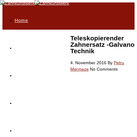
Home
Teleskopierender
Zahnersatz -Galvano
Philosophie
Technik
4. November 2016
By
Petru
Mermeze
No Comments
Highlights
Unser Leistungsportfolio
Service