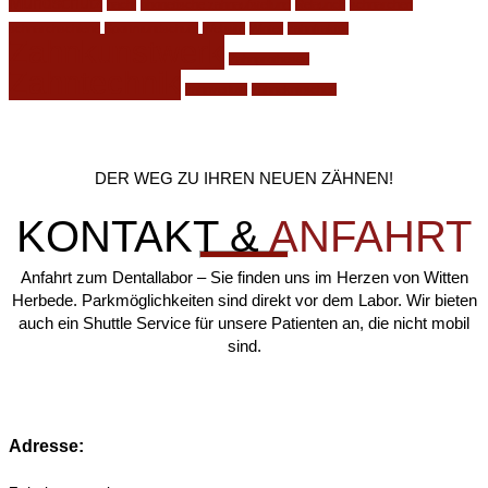
Mundschutz
nacht
phonetische zahnaufstellung
Relaunch
schnarchen
schnarchschiene
Sportmundschutz
Website
Winter
zahnfraktur
Zahnkunstwerk
Zahnprothesen
Zahntechnik
zahnverlust
zähneknirschen
DER WEG ZU IHREN NEUEN ZÄHNEN!
KONTAKT &
ANFAHRT
Anfahrt zum Dentallabor – Sie finden uns im Herzen von Witten
Herbede. Parkmöglichkeiten sind direkt vor dem Labor. Wir bieten
auch ein Shuttle Service für unsere Patienten an, die nicht mobil
sind.
Adresse: