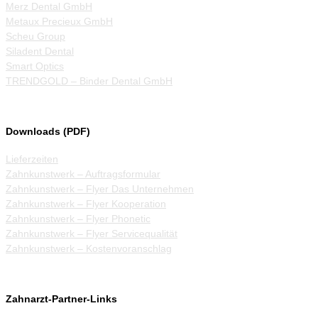
Merz Dental GmbH
Metaux Precieux GmbH
Scheu Group
Siladent Dental
Smart Optics
TRENDGOLD – Binder Dental GmbH
Downloads (PDF)
Lieferzeiten
Zahnkunstwerk – Auftragsformular
Zahnkunstwerk – Flyer Das Unternehmen
Zahnkunstwerk – Flyer Kooperation
Zahnkunstwerk – Flyer Phonetic
Zahnkunstwerk – Flyer Servicequalität
Zahnkunstwerk – Kostenvoranschlag
Zahnarzt-Partner-Links