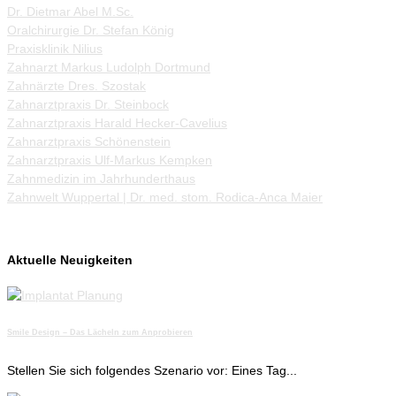
Dr. Dietmar Abel M.Sc.
Oralchirurgie Dr. Stefan König
Praxisklinik Nilius
Zahnarzt Markus Ludolph Dortmund
Zahnärzte Dres. Szostak
Zahnarztpraxis Dr. Steinbock
Zahnarztpraxis Harald Hecker-Cavelius
Zahnarztpraxis Schönenstein
Zahnarztpraxis Ulf-Markus Kempken
Zahnmedizin im Jahrhunderthaus
Zahnwelt Wuppertal | Dr. med. stom. Rodica-Anca Maier
Aktuelle Neuigkeiten
Smile Design – Das Lächeln zum Anprobieren
Stellen Sie sich folgendes Szenario vor: Eines Tag...