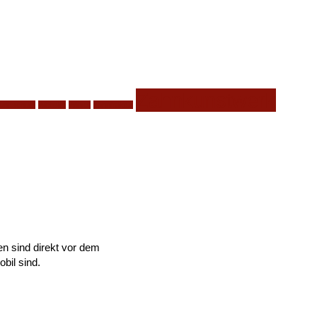
Zahnkunstwerk
undschutz
Website
Winter
zahnfraktur
n sind direkt vor dem
obil sind.