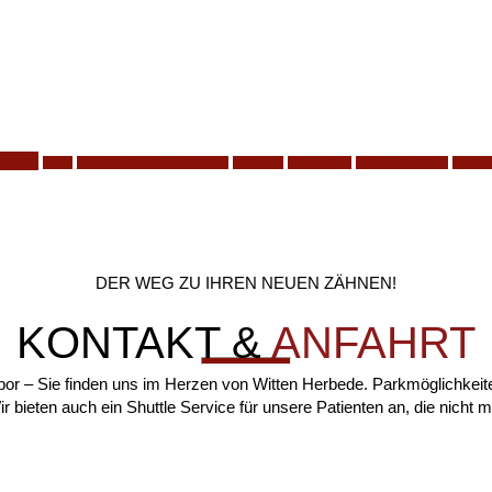
chutz
nacht
phonetische zahnaufstellung
Relaunch
schnarchen
schnarchschiene
Sportm
DER WEG ZU IHREN NEUEN ZÄHNEN!
KONTAKT &
ANFAHRT
bor – Sie finden uns im Herzen von Witten Herbede. Parkmöglichkeite
r bieten auch ein Shuttle Service für unsere Patienten an, die nicht m