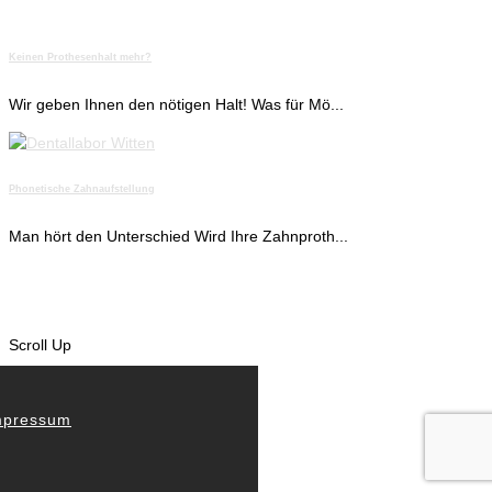
Keinen Prothesenhalt mehr?
Wir geben Ihnen den nötigen Halt! Was für Mö...
Phonetische Zahnaufstellung
Man hört den Unterschied Wird Ihre Zahnproth...
Scroll Up
nsere Philosophie
an hört den Unterschied
mplantate – Zahnersatz
as Team
ews & Aktuelles
o finden Sie uns
mpressum