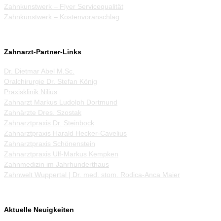
Zahnkunstwerk – Flyer Servicequalität
Zahnkunstwerk – Kostenvoranschlag
Zahnarzt-Partner-Links
Dr. Dietmar Abel M.Sc.
Oralchirurgie Dr. Stefan König
Praxisklinik Nilius
Zahnarzt Markus Ludolph Dortmund
Zahnärzte Dres. Szostak
Zahnarztpraxis Dr. Steinbock
Zahnarztpraxis Harald Hecker-Cavelius
Zahnarztpraxis Schönenstein
Zahnarztpraxis Ulf-Markus Kempken
Zahnmedizin im Jahrhunderthaus
Zahnwelt Wuppertal | Dr. med. stom. Rodica-Anca Maier
Aktuelle Neuigkeiten