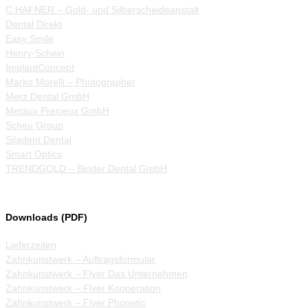
C.HAFNER – Gold- und Silberscheideanstalt
Dental Direkt
Easy Smile
Henry-Schein
ImplantConcept
Marko Morelli – Photographer
Merz Dental GmbH
Metaux Precieux GmbH
Scheu Group
Siladent Dental
Smart Optics
TRENDGOLD – Binder Dental GmbH
Downloads (PDF)
Lieferzeiten
Zahnkunstwerk – Auftragsformular
Zahnkunstwerk – Flyer Das Unternehmen
Zahnkunstwerk – Flyer Kooperation
Zahnkunstwerk – Flyer Phonetic