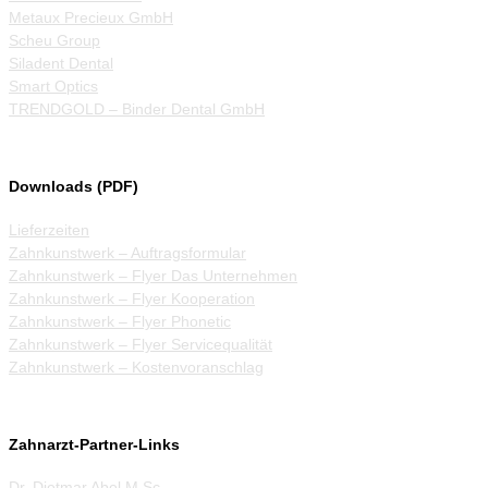
Metaux Precieux GmbH
Scheu Group
Siladent Dental
Smart Optics
TRENDGOLD – Binder Dental GmbH
Downloads (PDF)
Lieferzeiten
Zahnkunstwerk – Auftragsformular
Zahnkunstwerk – Flyer Das Unternehmen
Zahnkunstwerk – Flyer Kooperation
Zahnkunstwerk – Flyer Phonetic
Zahnkunstwerk – Flyer Servicequalität
Zahnkunstwerk – Kostenvoranschlag
Zahnarzt-Partner-Links
Dr. Dietmar Abel M.Sc.