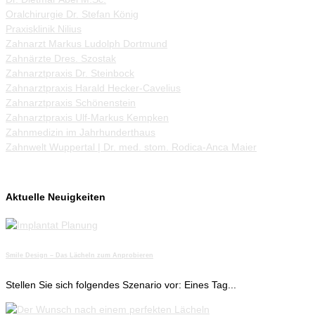
Oralchirurgie Dr. Stefan König
Praxisklinik Nilius
Zahnarzt Markus Ludolph Dortmund
Zahnärzte Dres. Szostak
Zahnarztpraxis Dr. Steinbock
Zahnarztpraxis Harald Hecker-Cavelius
Zahnarztpraxis Schönenstein
Zahnarztpraxis Ulf-Markus Kempken
Zahnmedizin im Jahrhunderthaus
Zahnwelt Wuppertal | Dr. med. stom. Rodica-Anca Maier
Aktuelle Neuigkeiten
Smile Design – Das Lächeln zum Anprobieren
Stellen Sie sich folgendes Szenario vor: Eines Tag...