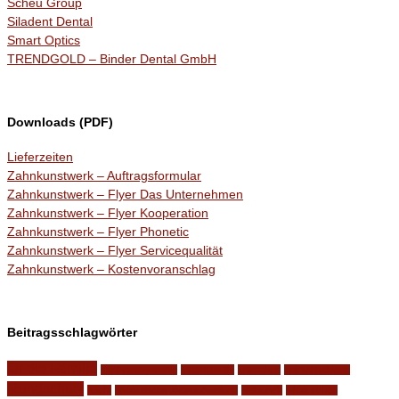
Scheu Group
Siladent Dental
Smart Optics
TRENDGOLD – Binder Dental GmbH
Downloads (PDF)
Lieferzeiten
Zahnkunstwerk – Auftragsformular
Zahnkunstwerk – Flyer Das Unternehmen
Zahnkunstwerk – Flyer Kooperation
Zahnkunstwerk – Flyer Phonetic
Zahnkunstwerk – Flyer Servicequalität
Zahnkunstwerk – Kostenvoranschlag
Beitragsschlagwörter
für die Familie
Implantatsysteme
Internetseite
knirschen
knirschschiene
Mundschutz
nacht
phonetische zahnaufstellung
Relaunch
schnarchen