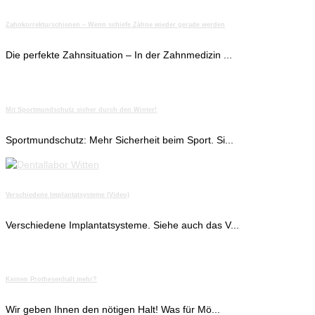
Zahnkorrekturschienen – Wenn schiefe Zähne wieder gerade werden
Die perfekte Zahnsituation – In der Zahnmedizin ...
Mit Sportmundschutz sicher durch den Winter!
Sportmundschutz: Mehr Sicherheit beim Sport. Si...
Verschiedene Implantatsysteme (Video)
Verschiedene Implantatsysteme. Siehe auch das V...
Keinen Prothesenhalt mehr?
Wir geben Ihnen den nötigen Halt! Was für Mö...