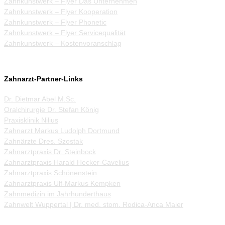
Zahnkunstwerk – Flyer Das Unternehmen
Zahnkunstwerk – Flyer Kooperation
Zahnkunstwerk – Flyer Phonetic
Zahnkunstwerk – Flyer Servicequalität
Zahnkunstwerk – Kostenvoranschlag
Zahnarzt-Partner-Links
Dr. Dietmar Abel M.Sc.
Oralchirurgie Dr. Stefan König
Praxisklinik Nilius
Zahnarzt Markus Ludolph Dortmund
Zahnärzte Dres. Szostak
Zahnarztpraxis Dr. Steinbock
Zahnarztpraxis Harald Hecker-Cavelius
Zahnarztpraxis Schönenstein
Zahnarztpraxis Ulf-Markus Kempken
Zahnmedizin im Jahrhunderthaus
Zahnwelt Wuppertal | Dr. med. stom. Rodica-Anca Maier