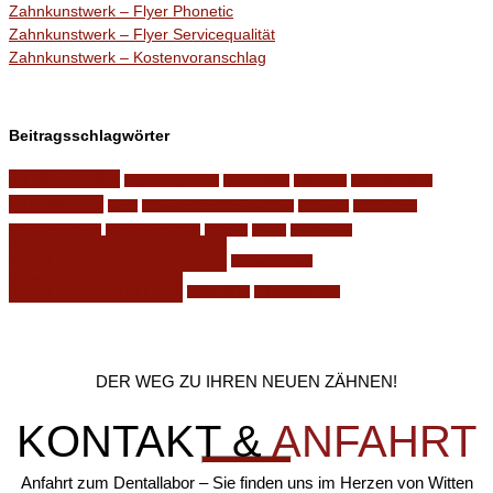
Zahnkunstwerk – Flyer Phonetic
Zahnkunstwerk – Flyer Servicequalität
Zahnkunstwerk – Kostenvoranschlag
Beitragsschlagwörter
für die Familie
Implantatsysteme
Internetseite
knirschen
knirschschiene
Mundschutz
nacht
phonetische zahnaufstellung
Relaunch
schnarchen
schnarchschiene
Sportmundschutz
Website
Winter
zahnfraktur
Zahnkunstwerk
Zahnprothesen
Zahntechnik
zahnverlust
zähneknirschen
DER WEG ZU IHREN NEUEN ZÄHNEN!
KONTAKT &
ANFAHRT
Anfahrt zum Dentallabor – Sie finden uns im Herzen von Witten