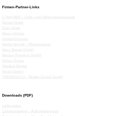
Firmen-Partner-Links
C.HAFNER – Gold- und Silberscheideanstalt
Dental Direkt
Easy Smile
Henry-Schein
ImplantConcept
Marko Morelli – Photographer
Merz Dental GmbH
Metaux Precieux GmbH
Scheu Group
Siladent Dental
Smart Optics
TRENDGOLD – Binder Dental GmbH
Downloads (PDF)
Lieferzeiten
Zahnkunstwerk – Auftragsformular