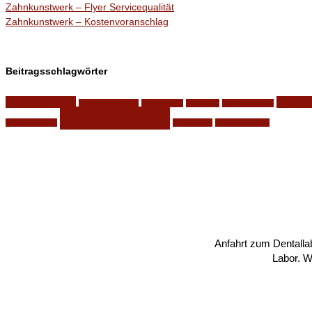
Zahnkunstwerk – Flyer Servicequalität
Zahnkunstwerk – Kostenvoranschlag
Beitragsschlagwörter
für die Familie
Munds
Implantatsysteme
Internetseite
knirschen
knirschschiene
Zahntechnik
Zahnprothesen
zahnverlust
zähneknirschen
Anfahrt zum Dentalla
Labor. Wi