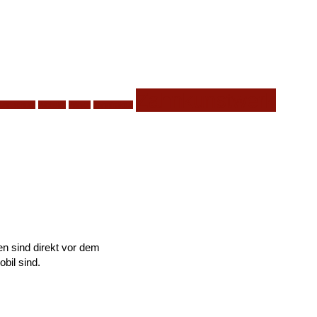
Zahnkunstwerk
undschutz
Website
Winter
zahnfraktur
n sind direkt vor dem
obil sind.