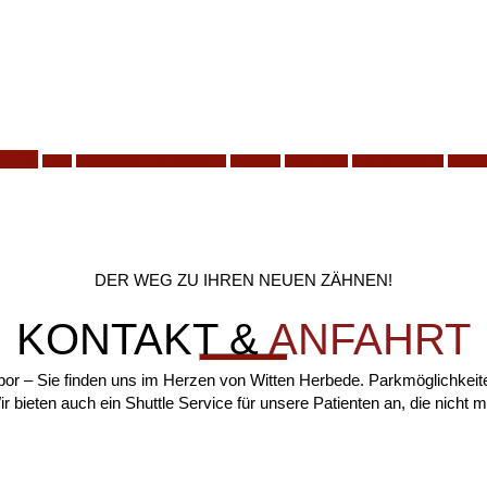
chutz
nacht
phonetische zahnaufstellung
Relaunch
schnarchen
schnarchschiene
Sportm
DER WEG ZU IHREN NEUEN ZÄHNEN!
KONTAKT &
ANFAHRT
bor – Sie finden uns im Herzen von Witten Herbede. Parkmöglichkeite
r bieten auch ein Shuttle Service für unsere Patienten an, die nicht m