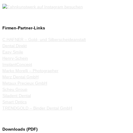
Firmen-Partner-Links
C.HAFNER – Gold- und Silberscheideanstalt
Dental Direkt
Easy Smile
Henry-Schein
ImplantConcept
Marko Morelli – Photographer
Merz Dental GmbH
Metaux Precieux GmbH
Scheu Group
Siladent Dental
Smart Optics
TRENDGOLD – Binder Dental GmbH
Downloads (PDF)