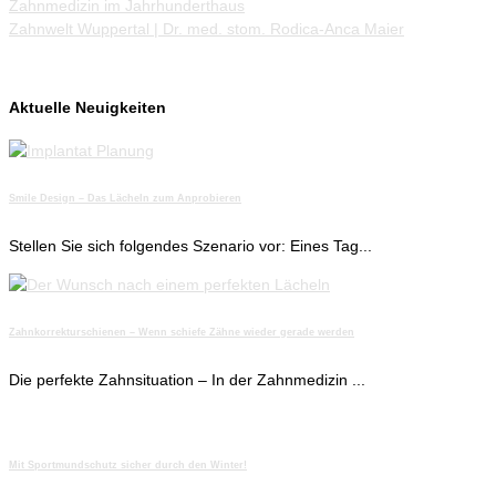
Zahnmedizin im Jahrhunderthaus
Zahnwelt Wuppertal | Dr. med. stom. Rodica-Anca Maier
Aktuelle Neuigkeiten
Smile Design – Das Lächeln zum Anprobieren
Stellen Sie sich folgendes Szenario vor: Eines Tag...
Zahnkorrekturschienen – Wenn schiefe Zähne wieder gerade werden
Die perfekte Zahnsituation – In der Zahnmedizin ...
Mit Sportmundschutz sicher durch den Winter!