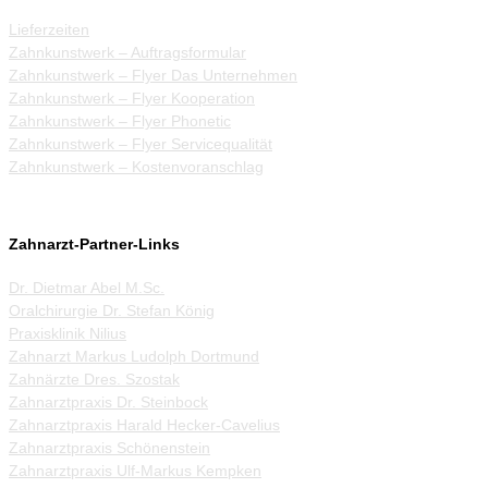
Lieferzeiten
Zahnkunstwerk – Auftragsformular
Zahnkunstwerk – Flyer Das Unternehmen
Zahnkunstwerk – Flyer Kooperation
Zahnkunstwerk – Flyer Phonetic
Zahnkunstwerk – Flyer Servicequalität
Zahnkunstwerk – Kostenvoranschlag
Zahnarzt-Partner-Links
Dr. Dietmar Abel M.Sc.
Oralchirurgie Dr. Stefan König
Praxisklinik Nilius
Zahnarzt Markus Ludolph Dortmund
Zahnärzte Dres. Szostak
Zahnarztpraxis Dr. Steinbock
Zahnarztpraxis Harald Hecker-Cavelius
Zahnarztpraxis Schönenstein
Zahnarztpraxis Ulf-Markus Kempken