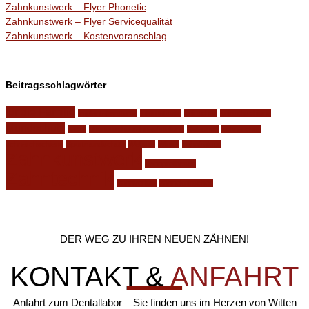
Zahnkunstwerk – Flyer Phonetic
Zahnkunstwerk – Flyer Servicequalität
Zahnkunstwerk – Kostenvoranschlag
Beitragsschlagwörter
für die Familie
Implantatsysteme
Internetseite
knirschen
knirschschiene
Mundschutz
nacht
phonetische zahnaufstellung
Relaunch
schnarchen
schnarchschiene
Sportmundschutz
Website
Winter
zahnfraktur
Zahnkunstwerk
Zahnprothesen
Zahntechnik
zahnverlust
zähneknirschen
DER WEG ZU IHREN NEUEN ZÄHNEN!
KONTAKT &
ANFAHRT
Anfahrt zum Dentallabor – Sie finden uns im Herzen von Witten