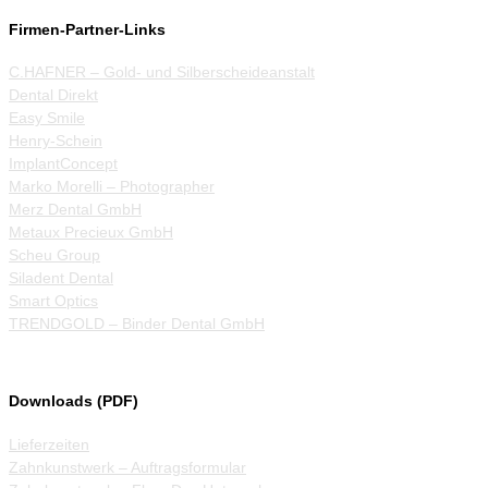
Firmen-Partner-Links
C.HAFNER – Gold- und Silberscheideanstalt
Dental Direkt
Easy Smile
Henry-Schein
ImplantConcept
Marko Morelli – Photographer
Merz Dental GmbH
Metaux Precieux GmbH
Scheu Group
Siladent Dental
Smart Optics
TRENDGOLD – Binder Dental GmbH
Downloads (PDF)
Lieferzeiten
Zahnkunstwerk – Auftragsformular