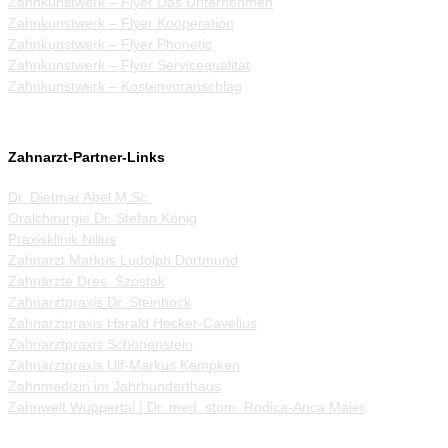
Zahnkunstwerk – Flyer Das Unternehmen
Zahnkunstwerk – Flyer Kooperation
Zahnkunstwerk – Flyer Phonetic
Zahnkunstwerk – Flyer Servicequalität
Zahnkunstwerk – Kostenvoranschlag
Zahnarzt-Partner-Links
Dr. Dietmar Abel M.Sc.
Oralchirurgie Dr. Stefan König
Praxisklinik Nilius
Zahnarzt Markus Ludolph Dortmund
Zahnärzte Dres. Szostak
Zahnarztpraxis Dr. Steinbock
Zahnarztpraxis Harald Hecker-Cavelius
Zahnarztpraxis Schönenstein
Zahnarztpraxis Ulf-Markus Kempken
Zahnmedizin im Jahrhunderthaus
Zahnwelt Wuppertal | Dr. med. stom. Rodica-Anca Maier