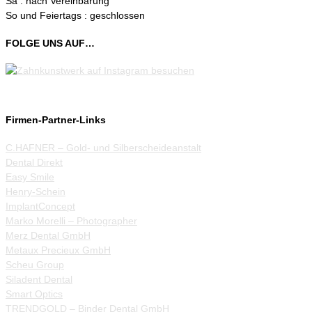
Sa : nach Vereinbarung
So und Feiertags : geschlossen
FOLGE UNS AUF…
Firmen-Partner-Links
C.HAFNER – Gold- und Silberscheideanstalt
Dental Direkt
Easy Smile
Henry-Schein
ImplantConcept
Marko Morelli – Photographer
Merz Dental GmbH
Metaux Precieux GmbH
Scheu Group
Siladent Dental
Smart Optics
TRENDGOLD – Binder Dental GmbH