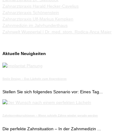
Zahnarztpraxis Harald Hecker-Cavelius
Zahnarztpraxis Schönenstein
Zahnarztpraxis Ulf-Markus Kempken
Zahnmedizin im Jahrhunderthaus
Zahnwelt Wuppertal | Dr. med. stom. Rodica-Anca Maier
Aktuelle Neuigkeiten
Smile Design – Das Lächeln zum Anprobieren
Stellen Sie sich folgendes Szenario vor: Eines Tag...
Zahnkorrekturschienen – Wenn schiefe Zähne wieder gerade werden
Die perfekte Zahnsituation – In der Zahnmedizin ...