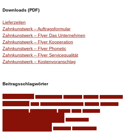
Downloads (PDF)
Lieferzeiten
Zahnkunstwerk – Auftragsformular
Zahnkunstwerk – Flyer Das Unternehmen
Zahnkunstwerk – Flyer Kooperation
Zahnkunstwerk – Flyer Phonetic
Zahnkunstwerk – Flyer Servicequalität
Zahnkunstwerk – Kostenvoranschlag
Beitragsschlagwörter
für die Familie
Implantatsysteme
Internetseite
knirschen
knirschschiene
Mundschutz
nacht
phonetische zahnaufstellung
Relaunch
schnarchen
schnarchschiene
Sportmundschutz
Website
Winter
zahnfraktur
Zahnkunstwerk
Zahnprothesen
Zahntechnik
zahnverlust
zähneknirschen