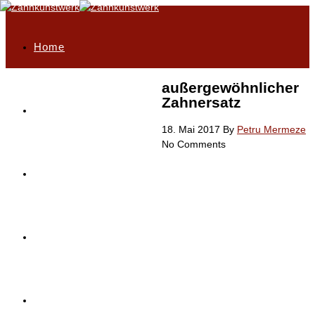
Home
außergewöhnlicher
Zahnersatz
Philosophie
18. Mai 2017
By
Petru Mermeze
No Comments
Highlights
Unser Leistungsportfolio
Service