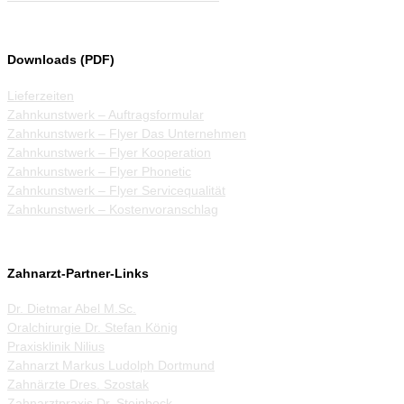
Downloads (PDF)
Lieferzeiten
Zahnkunstwerk – Auftragsformular
Zahnkunstwerk – Flyer Das Unternehmen
Zahnkunstwerk – Flyer Kooperation
Zahnkunstwerk – Flyer Phonetic
Zahnkunstwerk – Flyer Servicequalität
Zahnkunstwerk – Kostenvoranschlag
Zahnarzt-Partner-Links
Dr. Dietmar Abel M.Sc.
Oralchirurgie Dr. Stefan König
Praxisklinik Nilius
Zahnarzt Markus Ludolph Dortmund
Zahnärzte Dres. Szostak
Zahnarztpraxis Dr. Steinbock