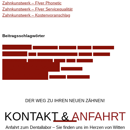
Zahnkunstwerk – Flyer Phonetic
Zahnkunstwerk – Flyer Servicequalität
Zahnkunstwerk – Kostenvoranschlag
Beitragsschlagwörter
für die Familie
Implantatsysteme
Internetseite
knirschen
knirschschiene
Mundschutz
nacht
phonetische zahnaufstellung
Relaunch
schnarchen
schnarchschiene
Sportmundschutz
Website
Winter
zahnfraktur
Zahnkunstwerk
Zahnprothesen
Zahntechnik
zahnverlust
zähneknirschen
DER WEG ZU IHREN NEUEN ZÄHNEN!
KONTAKT &
ANFAHRT
Anfahrt zum Dentallabor – Sie finden uns im Herzen von Witten