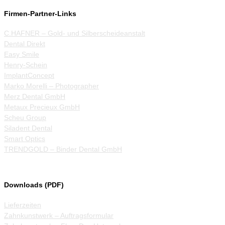
Firmen-Partner-Links
C.HAFNER – Gold- und Silberscheideanstalt
Dental Direkt
Easy Smile
Henry-Schein
ImplantConcept
Marko Morelli – Photographer
Merz Dental GmbH
Metaux Precieux GmbH
Scheu Group
Siladent Dental
Smart Optics
TRENDGOLD – Binder Dental GmbH
Downloads (PDF)
Lieferzeiten
Zahnkunstwerk – Auftragsformular