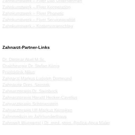
Zahnkunstwerk – Flyer Das Unternehmen
Zahnkunstwerk – Flyer Kooperation
Zahnkunstwerk – Flyer Phonetic
Zahnkunstwerk – Flyer Servicequalität
Zahnkunstwerk – Kostenvoranschlag
Zahnarzt-Partner-Links
Dr. Dietmar Abel M.Sc.
Oralchirurgie Dr. Stefan König
Praxisklinik Nilius
Zahnarzt Markus Ludolph Dortmund
Zahnärzte Dres. Szostak
Zahnarztpraxis Dr. Steinbock
Zahnarztpraxis Harald Hecker-Cavelius
Zahnarztpraxis Schönenstein
Zahnarztpraxis Ulf-Markus Kempken
Zahnmedizin im Jahrhunderthaus
Zahnwelt Wuppertal | Dr. med. stom. Rodica-Anca Maier