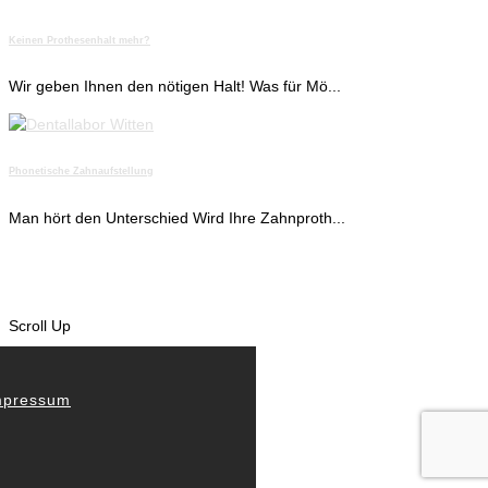
Keinen Prothesenhalt mehr?
Wir geben Ihnen den nötigen Halt! Was für Mö...
Phonetische Zahnaufstellung
Man hört den Unterschied Wird Ihre Zahnproth...
Scroll Up
nsere Philosophie
an hört den Unterschied
mplantate – Zahnersatz
as Team
ews & Aktuelles
o finden Sie uns
mpressum