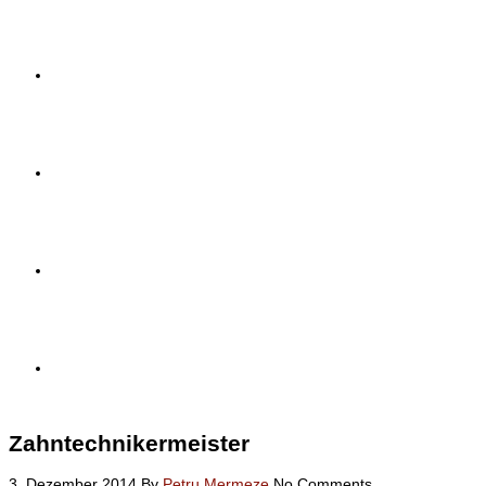
Team
Blog
Kontakt
Impressum
Zahntechnikermeister
3. Dezember 2014
By
Petru Mermeze
No Comments