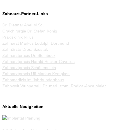
Zahnarzt-Partner-Links
Dr. Dietmar Abel M.Sc.
Oralchirurgie Dr. Stefan König
Praxisklinik Nilius
Zahnarzt Markus Ludolph Dortmund
Zahnärzte Dres. Szostak
Zahnarztpraxis Dr. Steinbock
Zahnarztpraxis Harald Hecker-Cavelius
Zahnarztpraxis Schönenstein
Zahnarztpraxis Ulf-Markus Kempken
Zahnmedizin im Jahrhunderthaus
Zahnwelt Wuppertal | Dr. med. stom. Rodica-Anca Maier
Aktuelle Neuigkeiten