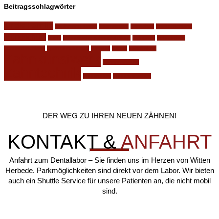
Beitragsschlagwörter
für die Familie
Implantatsysteme
Internetseite
knirschen
knirschschiene
Mundschutz
nacht
phonetische zahnaufstellung
Relaunch
schnarchen
schnarchschiene
Sportmundschutz
Website
Winter
zahnfraktur
Zahnkunstwerk
Zahnprothesen
Zahntechnik
zahnverlust
zähneknirschen
DER WEG ZU IHREN NEUEN ZÄHNEN!
KONTAKT &
ANFAHRT
Anfahrt zum Dentallabor – Sie finden uns im Herzen von Witten
Herbede. Parkmöglichkeiten sind direkt vor dem Labor. Wir bieten
auch ein Shuttle Service für unsere Patienten an, die nicht mobil
sind.