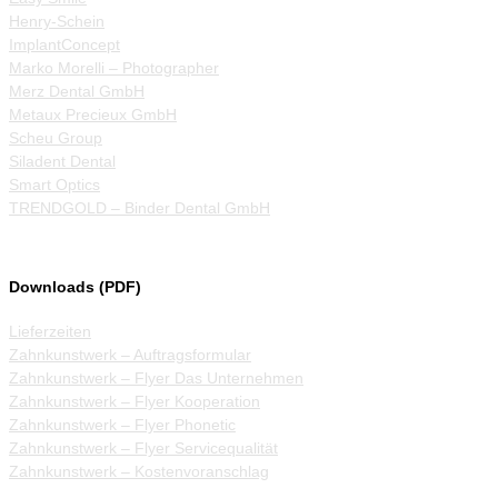
Henry-Schein
ImplantConcept
Marko Morelli – Photographer
Merz Dental GmbH
Metaux Precieux GmbH
Scheu Group
Siladent Dental
Smart Optics
TRENDGOLD – Binder Dental GmbH
Downloads (PDF)
Lieferzeiten
Zahnkunstwerk – Auftragsformular
Zahnkunstwerk – Flyer Das Unternehmen
Zahnkunstwerk – Flyer Kooperation
Zahnkunstwerk – Flyer Phonetic
Zahnkunstwerk – Flyer Servicequalität
Zahnkunstwerk – Kostenvoranschlag