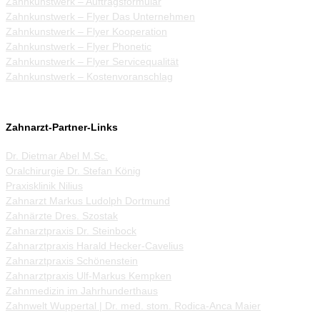
Zahnkunstwerk – Auftragsformular
Zahnkunstwerk – Flyer Das Unternehmen
Zahnkunstwerk – Flyer Kooperation
Zahnkunstwerk – Flyer Phonetic
Zahnkunstwerk – Flyer Servicequalität
Zahnkunstwerk – Kostenvoranschlag
Zahnarzt-Partner-Links
Dr. Dietmar Abel M.Sc.
Oralchirurgie Dr. Stefan König
Praxisklinik Nilius
Zahnarzt Markus Ludolph Dortmund
Zahnärzte Dres. Szostak
Zahnarztpraxis Dr. Steinbock
Zahnarztpraxis Harald Hecker-Cavelius
Zahnarztpraxis Schönenstein
Zahnarztpraxis Ulf-Markus Kempken
Zahnmedizin im Jahrhunderthaus
Zahnwelt Wuppertal | Dr. med. stom. Rodica-Anca Maier