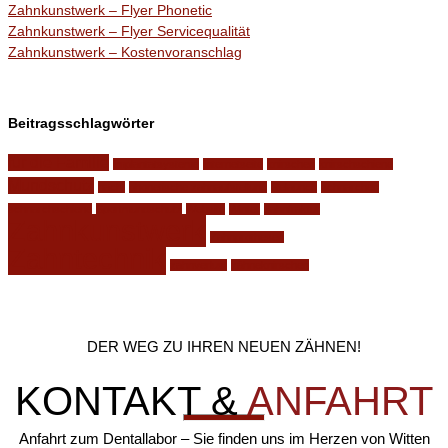
Zahnkunstwerk – Flyer Phonetic
Zahnkunstwerk – Flyer Servicequalität
Zahnkunstwerk – Kostenvoranschlag
Beitragsschlagwörter
für die Familie
Implantatsysteme
Internetseite
knirschen
knirschschiene
Mundschutz
nacht
phonetische zahnaufstellung
Relaunch
schnarchen
schnarchschiene
Sportmundschutz
Website
Winter
zahnfraktur
Zahnkunstwerk
Zahnprothesen
Zahntechnik
zahnverlust
zähneknirschen
DER WEG ZU IHREN NEUEN ZÄHNEN!
KONTAKT &
ANFAHRT
Anfahrt zum Dentallabor – Sie finden uns im Herzen von Witten