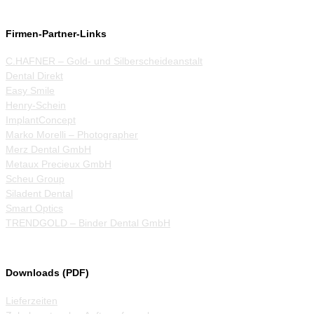
Firmen-Partner-Links
C.HAFNER – Gold- und Silberscheideanstalt
Dental Direkt
Easy Smile
Henry-Schein
ImplantConcept
Marko Morelli – Photographer
Merz Dental GmbH
Metaux Precieux GmbH
Scheu Group
Siladent Dental
Smart Optics
TRENDGOLD – Binder Dental GmbH
Downloads (PDF)
Lieferzeiten